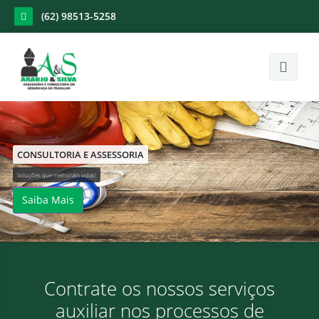
(62) 98513-5258
Home
A Empresa
CONSULTORIA E ASSESSORIA
Soluções que melhoram vidas!
Treinamentos
Saiba Mais
Galeria
Locação de Equipamentos
Clientes
Contrate os nossos serviços
auxiliar nos processos de
Contato